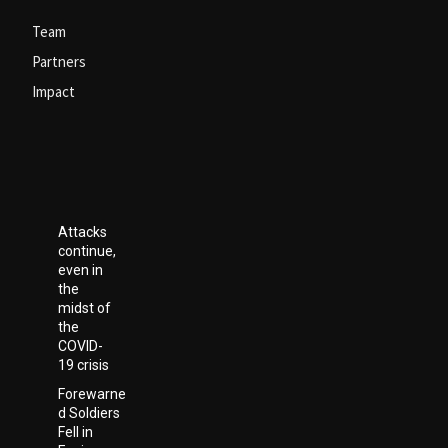
Team
Partners
Impact
Attacks
continue,
even in
the
midst of
the
COVID-
19 crisis
Forewarne
d Soldiers
Fell in