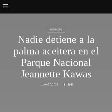
HONDURAS
Nadie detiene a la
palma aceitera en el
Parque Nacional
Jeannette Kawas
June 30, 2022
8987