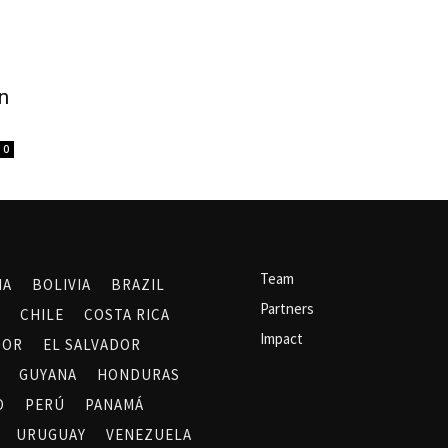
n
0
Team
NA
BOLIVIA
BRAZIL
Partners
CHILE
COSTA RICA
Impact
DOR
EL SALVADOR
GUYANA
HONDURAS
O
PERÚ
PANAMÁ
URUGUAY
VENEZUELA