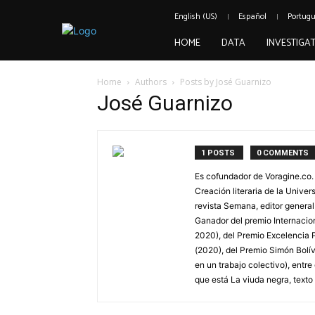
English (US)
Español
Portug
HOME
DATA
INVESTIGA
Home
Authors
Posts by José Guarnizo
José Guarnizo
1 POSTS
0 COMMENTS
Es cofundador de Voragine.co.
Creación literaria de la Unive
revista Semana, editor genera
Ganador del premio Internacio
2020), del Premio Excelencia 
(2020), del Premio Simón Bolív
en un trabajo colectivo), entre
que está La viuda negra, texto 