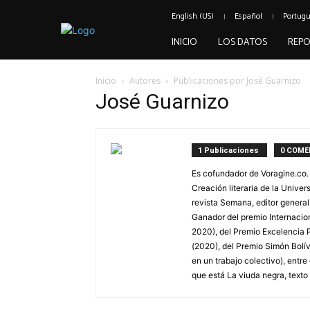
English (US)
Español
Portug
INICIO
LOS DATOS
REPO
Inicio
Autores
Publicaciones por José Guarnizo
José Guarnizo
1 Publicaciones
0 COME
Es cofundador de Voragine.co.
Creación literaria de la Unive
revista Semana, editor genera
Ganador del premio Internacio
2020), del Premio Excelencia 
(2020), del Premio Simón Bolív
en un trabajo colectivo), entre
que está La viuda negra, texto 