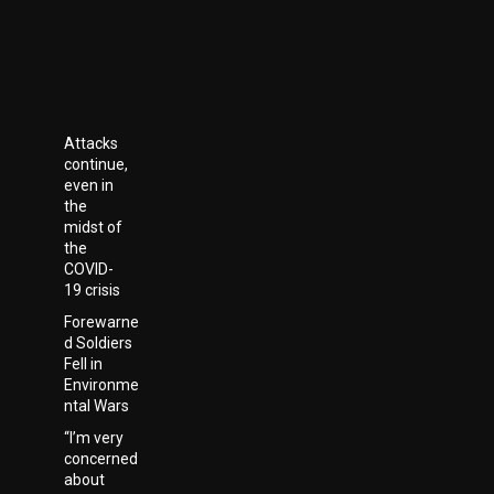
Attacks
continue,
even in
the
midst of
the
COVID-
19 crisis
Forewarne
d Soldiers
Fell in
Environme
ntal Wars
“I’m very
concerned
about