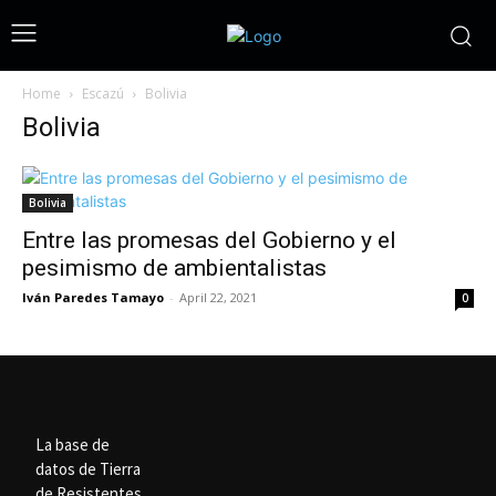
Home
Escazú
Bolivia
Bolivia
Bolivia
Entre las promesas del Gobierno y el
pesimismo de ambientalistas
Iván Paredes Tamayo
-
April 22, 2021
0
La base de
datos de Tierra
de Resistentes