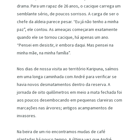
drama. Para um rapaz de 26 anos, o cacique carrega um
semblante sério, de poucos sorrisos. A carga de ser o
chefe da aldeia parece pesar. “Eu já não tenho a minha
paz”, ele contou. As ameaças começaram exatamente
quando ele se tornou cacique, há apenas um ano.
“Pensei em desistir, ir embora daqui. Mas pensei na
minha mãe, na minha família”.
Nos dias de nossa visita ao território Karipuna, saímos
em uma longa caminhada com André para verificar se
havia novos desmatamentos dentro da reserva. A
jornada de oito quilômetros em meio a mata fechada foi
aos poucos desembocando em pequenas clareiras com
marcações nas árvores; antigos acampamentos de
invasores.
Na beira de um rio encontramos mudas de café
plantadas há pouco tempo. A última vez que André