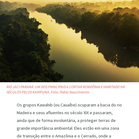
RIO JACI PARANÁ: UM DOS PRINCIPAIS A CORTAR RONDÔNIA E HABITADO HÁ
SÉCULOS PELOS KARIPUNA. Foto: Pablo Nascimiento.
Os grupos Kawahib (ou Cauaíbe) ocuparam a bacia do rio
Madeira e seus afluentes no século XIX e passaram,
ainda que de forma involuntária, a proteger terras de
grande importância ambiental. Eles estão em uma zona
de transição entre o Amazônia e o Cerrado, onde a