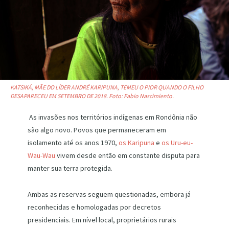
KATSIKÁ, MÃE DO LÍDER ANDRÉ KARIPUNA, TEMEU O PIOR QUANDO O FILHO
DESAPARECEU EM SETEMBRO DE 2018. Foto: Fabio Nascimiento.
As invasões nos territórios indígenas em Rondônia não
são algo novo. Povos que permaneceram em
isolamento até os anos 1970,
os Karipuna
e
os Uru-eu-
Wau-Wau
vivem desde então em constante disputa para
manter sua terra protegida.
Ambas as reservas seguem questionadas, embora já
reconhecidas e homologadas por decretos
presidenciais. Em nível local, proprietários rurais