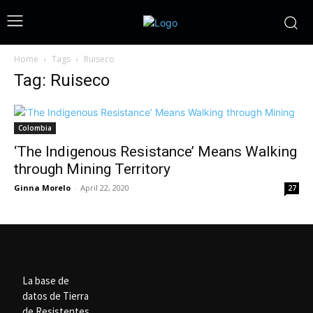
Home
Tags
Ruiseco
Tag: Ruiseco
Colombia
‘The Indigenous Resistance’ Means Walking
through Mining Territory
Ginna Morelo
-
April 22, 2020
27
La base de
datos de Tierra
de Resistentes