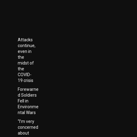
Attacks
continue,
even in
the
midst of
the
COVID-
19 crisis
Forewarne
d Soldiers
Fell in
Environme
ntal Wars
“I’m very
concerned
about