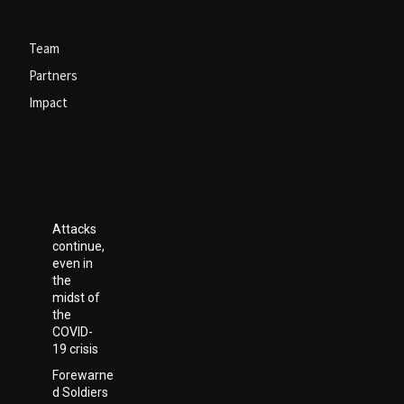
Team
Partners
Impact
Attacks
continue,
even in
the
midst of
the
COVID-
19 crisis
Forewarne
d Soldiers