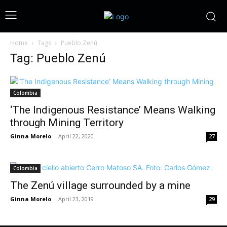
Home
Tags
Pueblo Zenú
Tag: Pueblo Zenú
Colombia
‘The Indigenous Resistance’ Means Walking
through Mining Territory
Ginna Morelo
-
April 22, 2020
27
Colombia
The Zenú village surrounded by a mine
Ginna Morelo
-
April 23, 2019
29