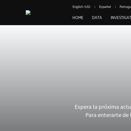
English (US)
Español
Portug
HOME
DATA
INVESTIGA
Espera la próxima actua
Para enterarte de 