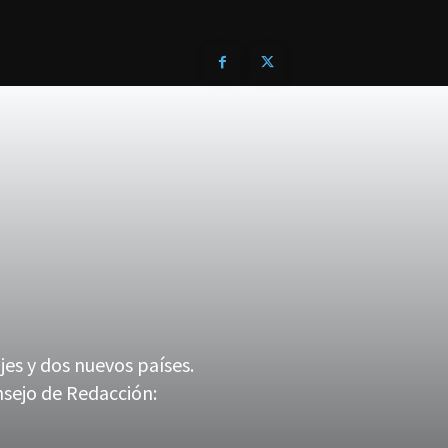
jes y dos nuevos países.
nsejo de Redacción: