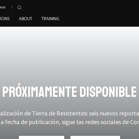
uese
TIONS
ABOUT
TRAINING
próximamente disponible
lización de Tierra de Resistentes: seis nuevos reporta
la fecha de publicación, sigue las redes sociales de Co