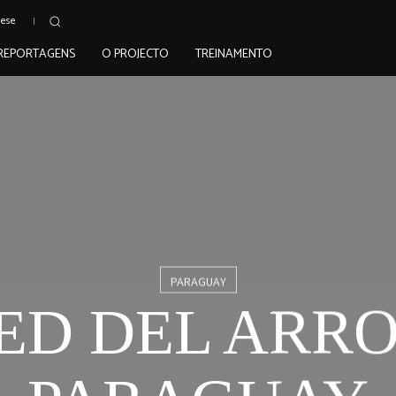
uese
REPORTAGENS
O PROJECTO
TREINAMENTO
PARAGUAY
SED DEL ARRO