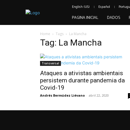
English (US)
Español
Portug
PAGINA INICIAL
DADOS
Home
Tags
La Mancha
Tag: La Mancha
Transversal
Ataques a ativistas ambientais
persistem durante pandemia da
Covid-19
Andrés Bermúdez Liévano
-
abril 22, 2020