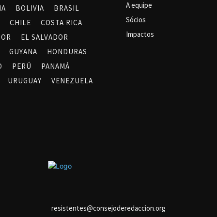
A equipe
NA
BOLIVIA
BRASIL
Sócios
CHILE
COSTA RICA
Impactos
DOR
EL SALVADOR
GUYANA
HONDURAS
O
PERÚ
PANAMÁ
URUGUAY
VENEZUELA
resistentes@consejoderedaccion.org