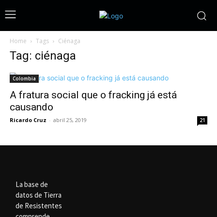
Home
Tags
Ciénaga
Tag: ciénaga
Colombia
A fratura social que o fracking já está
causando
Ricardo Cruz
-
abril 25, 2019
21
La base de
datos de Tierra
de Resistentes
comprende