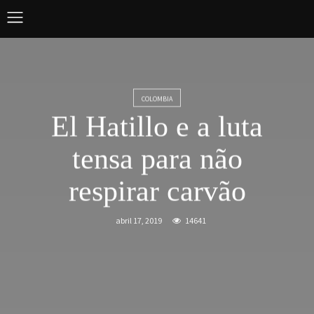
COLOMBIA
El Hatillo e a luta
tensa para não
respirar carvão
abril 17, 2019
14641