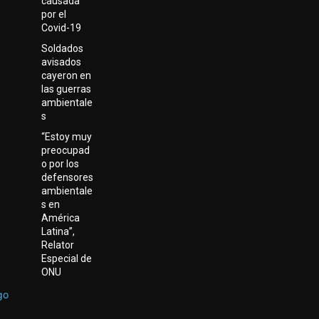
causada
por el
Covid-19
Soldados
avisados
cayeron en
las guerras
ambientale
s
“Estoy muy
preocupad
o por los
defensores
ambientale
s en
América
Latina”,
Relator
Especial de
ONU