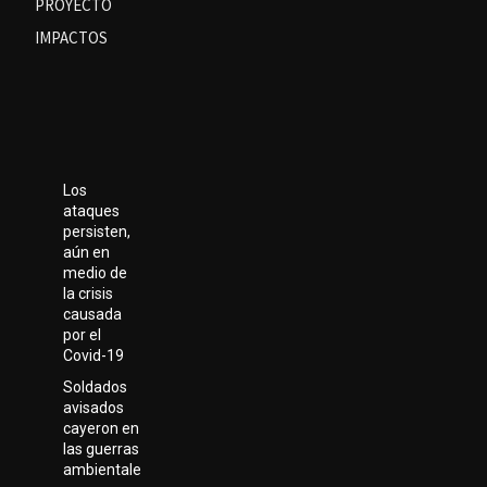
PROYECTO
IMPACTOS
Los
ataques
persisten,
aún en
medio de
la crisis
causada
por el
Covid-19
Soldados
avisados
cayeron en
las guerras
ambientale