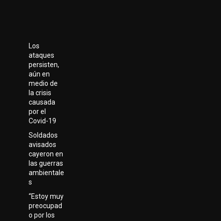
Los
ataques
persisten,
aún en
medio de
la crisis
causada
por el
Covid-19
Soldados
avisados
cayeron en
las guerras
ambientale
s
“Estoy muy
preocupad
o por los