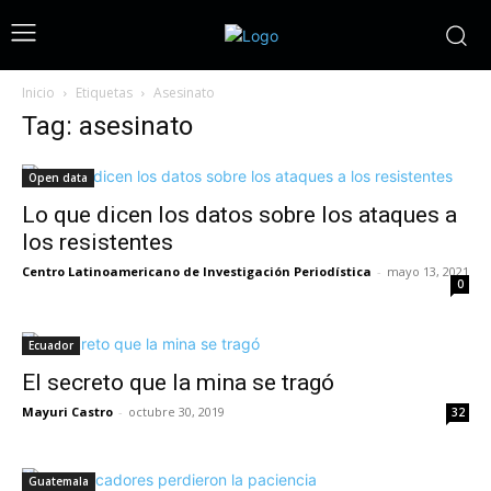
Inicio
Etiquetas
Asesinato
Tag: asesinato
Open data
Lo que dicen los datos sobre los ataques a
los resistentes
Centro Latinoamericano de Investigación Periodística
-
mayo 13, 2021
0
Ecuador
El secreto que la mina se tragó
Mayuri Castro
-
octubre 30, 2019
32
Guatemala