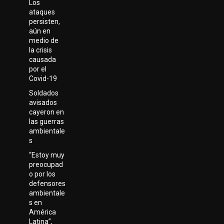
Los
ataques
persisten,
aún en
medio de
la crisis
causada
por el
Covid-19
Soldados
avisados
cayeron en
las guerras
ambientale
s
“Estoy muy
preocupad
o por los
defensores
ambientale
s en
América
Latina”,