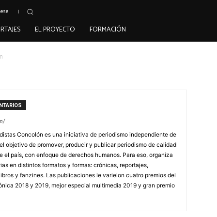
uese
RTAJES
EL PROYECTO
FORMACIÓN
ón
NTARIOS
m/
distas Concolón es una iniciativa de periodismo independiente de
 objetivo de promover, producir y publicar periodismo de calidad
re el país, con enfoque de derechos humanos. Para eso, organiza
as en distintos formatos y formas: crónicas, reportajes,
ibros y fanzines. Las publicaciones le varielon cuatro premios del
rónica 2018 y 2019, mejor especial multimedia 2019 y gran premio