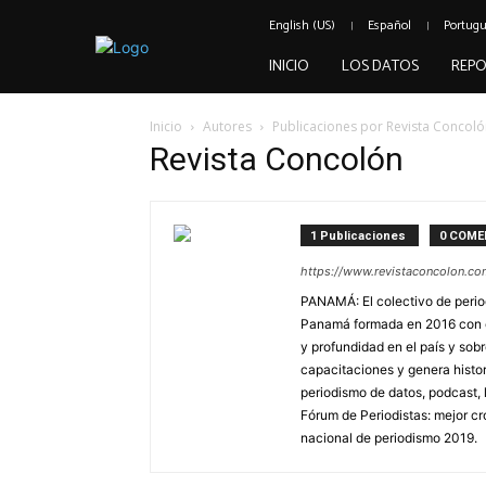
English (US)
Español
Portug
INICIO
LOS DATOS
REPO
Inicio
Autores
Publicaciones por Revista Concol
Revista Concolón
1 Publicaciones
0 COME
https://www.revistaconcolon.co
PANAMÁ: El colectivo de perio
Panamá formada en 2016 con el
y profundidad en el país y sob
capacitaciones y genera histori
periodismo de datos, podcast, l
Fórum de Periodistas: mejor c
nacional de periodismo 2019.