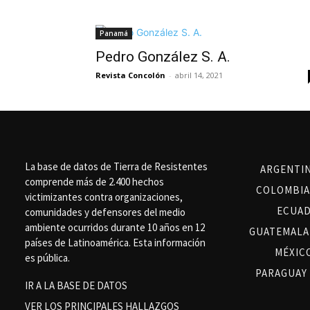
Panamá
Pedro González S. A.
Revista Concolón
-
abril 14, 2021
La base de datos de Tierra de Resistentes
ARGENTI
comprende más de 2.400 hechos
COLOMBIA
victimizantes contra organizaciones,
ECUA
comunidades y defensores del medio
ambiente ocurridos durante 10 años en 12
GUATEMALA
países de Latinoamérica. Esta información
MÉXIC
es pública.
PARAGUAY
IR A LA BASE DE DATOS
VER LOS PRINCIPALES HALLAZGOS