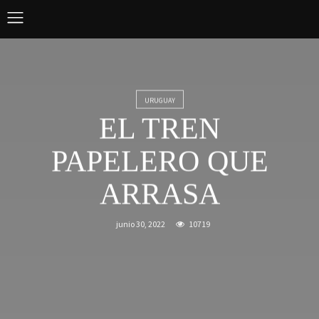
URUGUAY
EL TREN
PAPELERO QUE
ARRASA
junio 30, 2022
10719