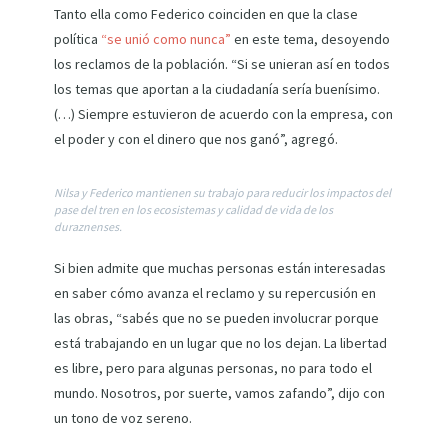
Tanto ella como Federico coinciden en que la clase
política
“se unió como nunca”
en este tema, desoyendo
los reclamos de la población. “Si se unieran así en todos
los temas que aportan a la ciudadanía sería buenísimo.
(…) Siempre estuvieron de acuerdo con la empresa, con
el poder y con el dinero que nos ganó”, agregó.
Nilsa y Federico mantienen su trabajo para reducir los impactos del
pase del tren en los ecosistemas y calidad de vida de los
duraznenses.
Si bien admite que muchas personas están interesadas
en saber cómo avanza el reclamo y su repercusión en
las obras, “sabés que no se pueden involucrar porque
está trabajando en un lugar que no los dejan. La libertad
es libre, pero para algunas personas, no para todo el
mundo. Nosotros, por suerte, vamos zafando”, dijo con
un tono de voz sereno.