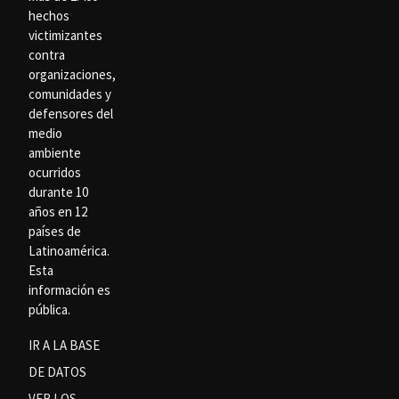
hechos
victimizantes
contra
organizaciones,
comunidades y
defensores del
medio
ambiente
ocurridos
durante 10
años en 12
países de
Latinoamérica.
Esta
información es
pública.
IR A LA BASE
DE DATOS
VER LOS