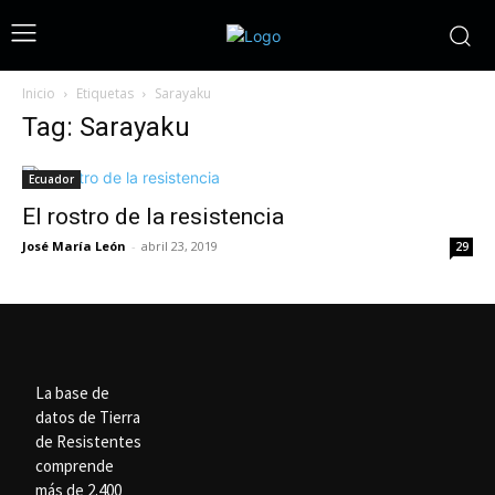
Inicio
Etiquetas
Sarayaku
Tag: Sarayaku
Ecuador
El rostro de la resistencia
José María León
-
abril 23, 2019
29
La base de
datos de Tierra
de Resistentes
comprende
más de 2.400