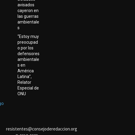
avisados
cayeron en
las guerras
ambientale
s
“Estoy muy
preocupad
o por los
defensores
ambientale
s en
América
Latina”,
Relator
Especial de
ONU
resistentes@consejoderedaccion.org