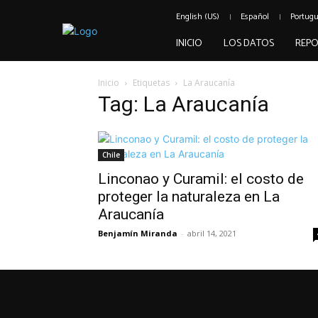
English (US)
Español
Portug
INICIO
LOS DATOS
REPO
Inicio
Etiquetas
La Araucanía
Tag: La Araucanía
Chile
Linconao y Curamil: el costo de
proteger la naturaleza en La
Araucanía
Benjamín Miranda
-
abril 14, 2021