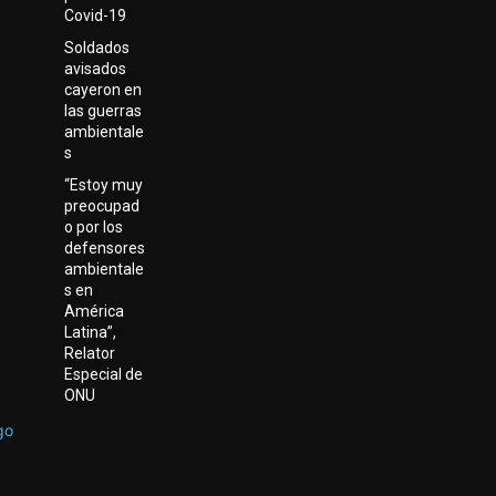
Covid-19
Soldados
avisados
cayeron en
las guerras
ambientale
s
“Estoy muy
preocupad
o por los
defensores
ambientale
s en
América
Latina”,
Relator
Especial de
ONU