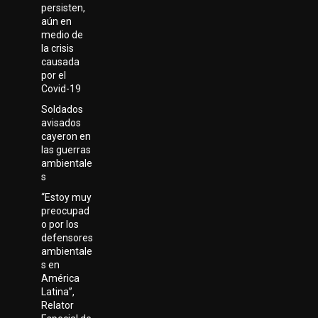
persisten,
aún en
medio de
la crisis
causada
por el
Covid-19
Soldados
avisados
cayeron en
las guerras
ambientale
s
“Estoy muy
preocupad
o por los
defensores
ambientale
s en
América
Latina”,
Relator