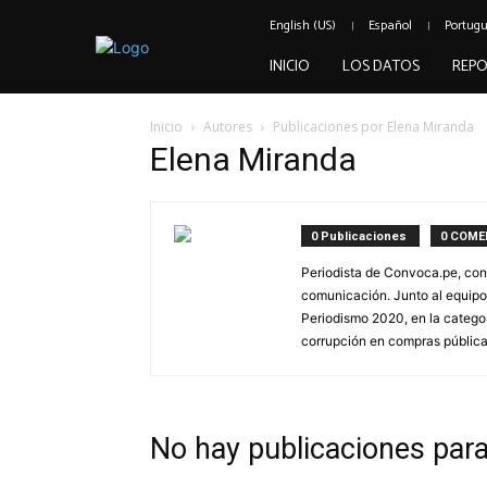
English (US)
Español
Portug
INICIO
LOS DATOS
REPO
Inicio
Autores
Publicaciones por Elena Miranda
Elena Miranda
0 Publicaciones
0 COME
Periodista de Convoca.pe, con
comunicación. Junto al equipo
Periodismo 2020, en la categor
corrupción en compras públic
No hay publicaciones par